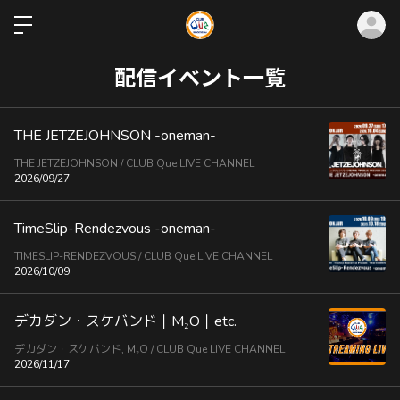
ロ
配信イベント一覧
THE JETZEJOHNSON -oneman-
THE JETZEJOHNSON / CLUB Que LIVE CHANNEL
2026/09/27
TimeSlip-Rendezvous -oneman-
TIMESLIP-RENDEZVOUS / CLUB Que LIVE CHANNEL
2026/10/09
デカダン・スケバンド｜M₂O｜etc.
デカダン・スケバンド, M₂O / CLUB Que LIVE CHANNEL
2026/11/17