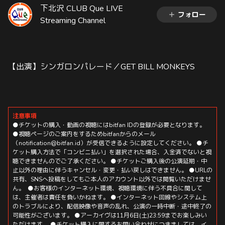
下北沢 CLUB Que LIVE
フォロー
Streaming Channel
【出演】シンガロンパレード／GET BILL MONKEYS
注意事項
●チケットの購入・動画の視聴にはbitfan IDの登録が必要となります。
●視聴ページのご案内をするためbitfanからのメール
（notification@bitfan.id）が受信できるように設定してください。 ●チ
ケット購入方法で「コンビニ払い」を選択された場合、入金済でないと視
聴できませんのでご了承ください。 ●チケットご購入後の公演延期・中
止以外の理由に伴うキャンセル・変更・払い戻しはできません。 ●URLの
共有、SNSへ投稿をしてもご本人のアカウント以外では閲覧いただけませ
ん。 ●お客様のインターネット環境、視聴環境に伴う不具合に関して
は、主催者は責任を負いかねます。 ●インターネット回線やシステム上
のトラブルにより、配信映像や音声の乱れ、公演の一時中断・途中終了の
可能性がございます。 ●アーカイヴは11月6日(土)23:59までお楽しみい
ただけます。 ●チケット購入に関するお問い合わせにつきましては、イ