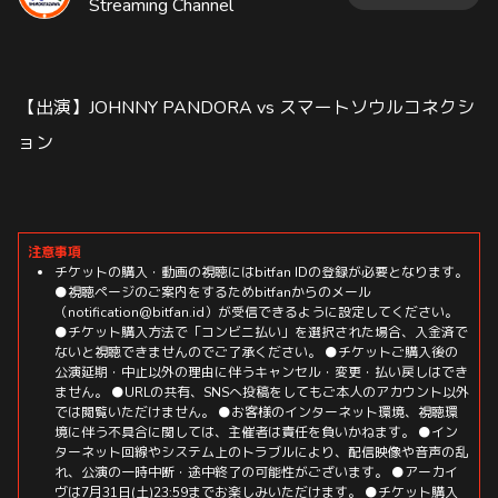
Streaming Channel
【出演】JOHNNY PANDORA vs スマートソウルコネクシ
ョン
注意事項
チケットの購入・動画の視聴にはbitfan IDの登録が必要となります。
●視聴ページのご案内をするためbitfanからのメール
（notification@bitfan.id）が受信できるように設定してください。
●チケット購入方法で「コンビニ払い」を選択された場合、入金済で
ないと視聴できませんのでご了承ください。 ●チケットご購入後の
公演延期・中止以外の理由に伴うキャンセル・変更・払い戻しはでき
ません。 ●URLの共有、SNSへ投稿をしてもご本人のアカウント以外
では閲覧いただけません。 ●お客様のインターネット環境、視聴環
境に伴う不具合に関しては、主催者は責任を負いかねます。 ●イン
ターネット回線やシステム上のトラブルにより、配信映像や音声の乱
れ、公演の一時中断・途中終了の可能性がございます。 ●アーカイ
ヴは7月31日(土)23:59までお楽しみいただけます。 ●チケット購入