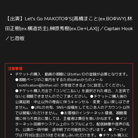
【出演】Let's Go MAKOTOΦ’S[高橋まこと(ex.BOΦWY),林
田正樹(ex.横道坊主),榊原秀樹(ex.De+LAX)]／Captain Hook
／匕首蝮
注意事項
チケットの購入・動画の視聴にはbitfan IDの登録が必要となります。
●視聴ページのご案内をするためbitfanからのメール
（notification@bitfan.id）が受信できるように設定してください。
●チケット購入方法で「コンビニ払い」を選択された場合、入金済で
ないと視聴できませんのでご了承ください。 ●チケットご購入後の
公演延期・中止以外の理由に伴うキャンセル・変更・払い戻しはでき
ません。 ●URLの共有、SNSへ投稿をしてもご本人のアカウント以外
では閲覧いただけません。 ●お客様のインターネット環境、視聴環
境に伴う不具合に関しては、主催者は責任を負いかねます。 ●イン
ターネット回線やシステム上のトラブルにより、配信映像や音声の乱
れ、公演の一時中断・途中終了の可能性がございます。 ●アーカイ
ヴは7月9日(金)23:59までお楽しみいただけます。 ●チケット購入に